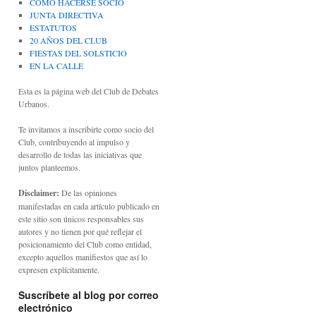
CÓMO HACERSE SOCIO
JUNTA DIRECTIVA
ESTATUTOS
20 AÑOS DEL CLUB
FIESTAS DEL SOLSTICIO
EN LA CALLE
Esta es la página web del Club de Debates
Urbanos.
Te invitamos a inscribirte como socio del
Club, contribuyendo al impulso y
desarrollo de todas las iniciativas que
juntos planteemos.
Disclaimer:
De las opiniones
manifestadas en cada artículo publicado en
este sitio son únicos responsables sus
autores y no tienen por qué reflejar el
posicionamiento del Club como entidad,
excepto aquellos manifiestos que así lo
expresen explícitamente.
Suscríbete al blog por correo
electrónico