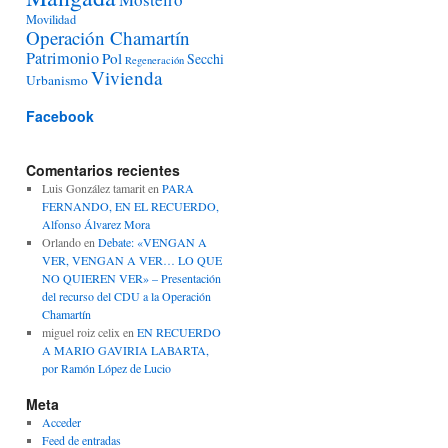
Movilidad
Operación Chamartín
Patrimonio
Pol
Secchi
Regeneración
Vivienda
Urbanismo
Facebook
Comentarios recientes
Luis González tamarit
en
PARA
FERNANDO, EN EL RECUERDO,
Alfonso Álvarez Mora
Orlando
en
Debate: «VENGAN A
VER, VENGAN A VER… LO QUE
NO QUIEREN VER» – Presentación
del recurso del CDU a la Operación
Chamartín
miguel roiz celix
en
EN RECUERDO
A MARIO GAVIRIA LABARTA,
por Ramón López de Lucio
Meta
Acceder
Feed de entradas