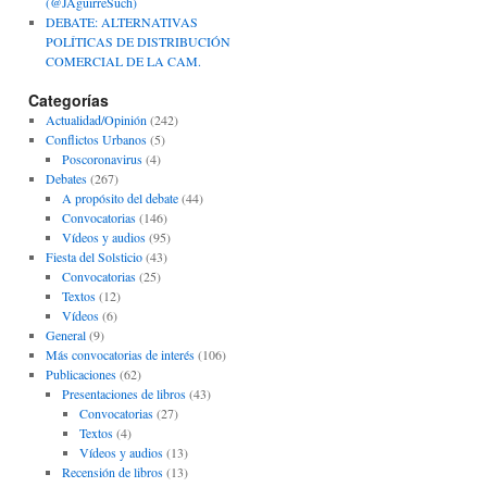
(@JAguirreSuch)
DEBATE: ALTERNATIVAS
POLÍTICAS DE DISTRIBUCIÓN
COMERCIAL DE LA CAM.
Categorías
Actualidad/Opinión
(242)
Conflictos Urbanos
(5)
Poscoronavirus
(4)
Debates
(267)
A propósito del debate
(44)
Convocatorias
(146)
Vídeos y audios
(95)
Fiesta del Solsticio
(43)
Convocatorias
(25)
Textos
(12)
Vídeos
(6)
General
(9)
Más convocatorias de interés
(106)
Publicaciones
(62)
Presentaciones de libros
(43)
Convocatorias
(27)
Textos
(4)
Vídeos y audios
(13)
Recensión de libros
(13)