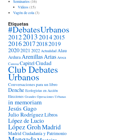
Seminarios
(16)
Vídeos
(15)
Vagón de cola
(3)
Etiquetas
#DebatesUrbanos
2013
2012
2014
2015
2016
2017
2018
2019
2020
2021
Alau
2022
Actualidad
Arenillas
Arias
Ardura
Aroca
Ciudad
Capitel
Canosa
Club Debates
Urbanos
Conversaciones para un libro
Denche
Ecologistas en Acción
Elecciones
Grandes Operaciones Urbanas
in memoriam
Jesús Gago
Julio Rodríguez
Libros
López de Lucio
López Groh
Madrid
Madrid Ciudadanía y Patrimonio
Mangada
Mosteiro