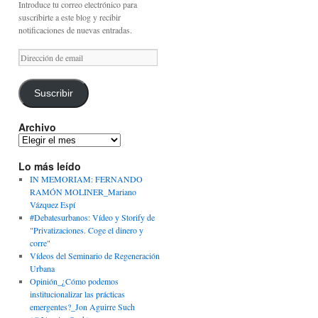
Introduce tu correo electrónico para
suscribirte a este blog y recibir
notificaciones de nuevas entradas.
Dirección
de
email
Suscribir
Archivo
Archivo
Lo más leído
IN MEMORIAM: FERNANDO
RAMÓN MOLINER_Mariano
Vázquez Espí
#Debatesurbanos: Vídeo y Storify de
"Privatizaciones. Coge el dinero y
corre"
Vídeos del Seminario de Regeneración
Urbana
Opinión_¿Cómo podemos
institucionalizar las prácticas
emergentes?_Jon Aguirre Such