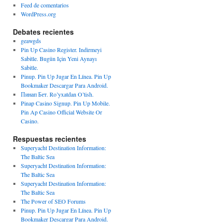
Feed de comentarios
WordPress.org
Debates recientes
geawgds
Pin Up Casino Register. Indirmeyi
Sabitle. Bugün Için Yeni Aynayı
Sabitle.
Pinup. Pin Up Jugar En Línea. Pin Up
Bookmaker Descargar Para Android.
Пинап Бет. Ro’yxatdan O’tish.
Pinap Casino Signup. Pin Up Mobile.
Pin Ap Casino Official Website Or
Casino.
Respuestas recientes
Superyacht Destination Information:
The Baltic Sea
Superyacht Destination Information:
The Baltic Sea
Superyacht Destination Information:
The Baltic Sea
The Power of SEO Forums
Pinup. Pin Up Jugar En Línea. Pin Up
Bookmaker Descargar Para Android.