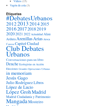
Vídeos
(15)
Vagón de cola
(3)
Etiquetas
#DebatesUrbanos
2013
2012
2014
2015
2016
2017
2018
2019
2020
2021
Alau
2022
Actualidad
Arenillas
Arias
Ardura
Aroca
Ciudad
Capitel
Canosa
Club Debates
Urbanos
Conversaciones para un libro
Denche
Ecologistas en Acción
Elecciones
Grandes Operaciones Urbanas
in memoriam
Jesús Gago
Julio Rodríguez
Libros
López de Lucio
López Groh
Madrid
Madrid Ciudadanía y Patrimonio
Mangada
Mosteiro