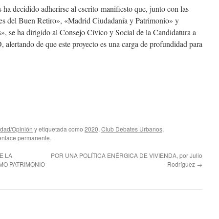
ha decidido adherirse al escrito-manifiesto que, junto con las
nes del Buen Retiro», «Madrid Ciudadanía y Patrimonio» y
», se ha dirigido al Consejo Cívico y Social de la Candidatura a
alertando de que este proyecto es una carga de profundidad para
idad/Opinión
y etiquetada como
2020
,
Club Debates Urbanos
,
enlace permanente
.
E LA
POR UNA POLÍTICA ENÉRGICA DE VIVIENDA, por Julio
MO PATRIMONIO
Rodríguez
→