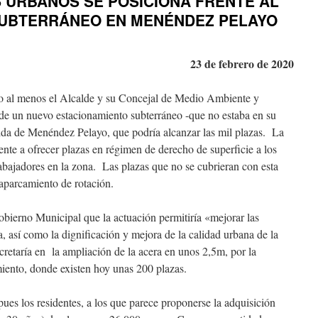
S URBANOS SE POSICIONA FRENTE AL
SUBTERRÁNEO EN MENÉNDEZ PELAYO
23 de febrero de 2020
o al menos el Alcalde y su Concejal de Medio Ambiente y
 de un nuevo estacionamiento subterráneo -que no estaba en su
ida de Menéndez Pelayo, que podría alcanzar las mil plazas. La
ente a ofrecer plazas en régimen de derecho de superficie a los
rabajadores en la zona. Las plazas que no se cubrieran con esta
aparcamiento de rotación.
bierno Municipal que la actuación permitiría «mejorar las
a, así como la dignificación y mejora de la calidad urbana de la
retaría en la ampliación de la acera en unos 2,5m, por la
iento, donde existen hoy unas 200 plazas.
 pues los residentes, a los que parece proponerse la adquisición