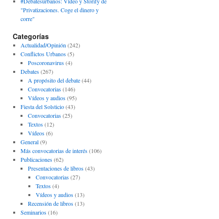
#Debatesurbanos: Vídeo y Storify de
"Privatizaciones. Coge el dinero y
corre"
Categorías
Actualidad/Opinión
(242)
Conflictos Urbanos
(5)
Poscoronavirus
(4)
Debates
(267)
A propósito del debate
(44)
Convocatorias
(146)
Vídeos y audios
(95)
Fiesta del Solsticio
(43)
Convocatorias
(25)
Textos
(12)
Vídeos
(6)
General
(9)
Más convocatorias de interés
(106)
Publicaciones
(62)
Presentaciones de libros
(43)
Convocatorias
(27)
Textos
(4)
Vídeos y audios
(13)
Recensión de libros
(13)
Seminarios
(16)