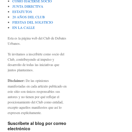
CÓMO HACERSE SOCIO
JUNTA DIRECTIVA
ESTATUTOS
20 AÑOS DEL CLUB
FIESTAS DEL SOLSTICIO
EN LA CALLE
Esta es la página web del Club de Debates
Urbanos.
Te invitamos a inscribirte como socio del
Club, contribuyendo al impulso y
desarrollo de todas las iniciativas que
juntos planteemos.
Disclaimer:
De las opiniones
manifestadas en cada artículo publicado en
este sitio son únicos responsables sus
autores y no tienen por qué reflejar el
posicionamiento del Club como entidad,
excepto aquellos manifiestos que así lo
expresen explícitamente.
Suscríbete al blog por correo
electrónico