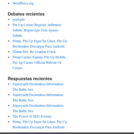
WordPress.org
Debates recientes
geawgds
Pin Up Casino Register. Indirmeyi
Sabitle. Bugün Için Yeni Aynayı
Sabitle.
Pinup. Pin Up Jugar En Línea. Pin Up
Bookmaker Descargar Para Android.
Пинап Бет. Ro’yxatdan O’tish.
Pinap Casino Signup. Pin Up Mobile.
Pin Ap Casino Official Website Or
Casino.
Respuestas recientes
Superyacht Destination Information:
The Baltic Sea
Superyacht Destination Information:
The Baltic Sea
Superyacht Destination Information:
The Baltic Sea
The Power of SEO Forums
Pinup. Pin Up Jugar En Línea. Pin Up
Bookmaker Descargar Para Android.