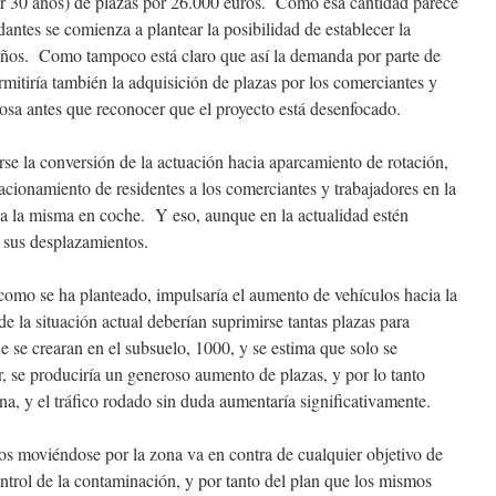
por 30 años) de plazas por 26.000 euros. Como esa cantidad parece
antes se comienza a plantear la posibilidad de establecer la
años. Como tampoco está claro que así la demanda por parte de
ermitiría también la adquisición de plazas por los comerciantes y
cosa antes que reconocer que el proyecto está desenfocado.
rse la conversión de la actuación hacia aparcamiento de rotación,
acionamiento de residentes a los comerciantes y trabajadores en la
r a la misma en coche. Y eso, aunque en la actualidad estén
a sus desplazamientos.
 como se ha planteado, impulsaría el aumento de vehículos hacia la
de la situación actual deberían suprimirse tantas plazas para
e se crearan en el subsuelo, 1000, y se estima que solo se
r, se produciría un generoso aumento de plazas, y por lo tanto
ona, y el tráfico rodado sin duda aumentaría significativamente.
s moviéndose por la zona va en contra de cualquier objetivo de
ontrol de la contaminación, y por tanto del plan que los mismos