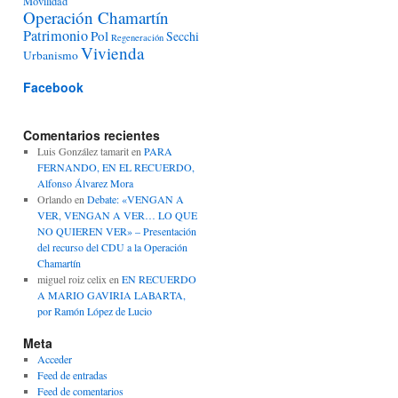
Movilidad
Operación Chamartín
Patrimonio
Pol
Secchi
Regeneración
Vivienda
Urbanismo
Facebook
Comentarios recientes
Luis González tamarit
en
PARA
FERNANDO, EN EL RECUERDO,
Alfonso Álvarez Mora
Orlando
en
Debate: «VENGAN A
VER, VENGAN A VER… LO QUE
NO QUIEREN VER» – Presentación
del recurso del CDU a la Operación
Chamartín
miguel roiz celix
en
EN RECUERDO
A MARIO GAVIRIA LABARTA,
por Ramón López de Lucio
Meta
Acceder
Feed de entradas
Feed de comentarios