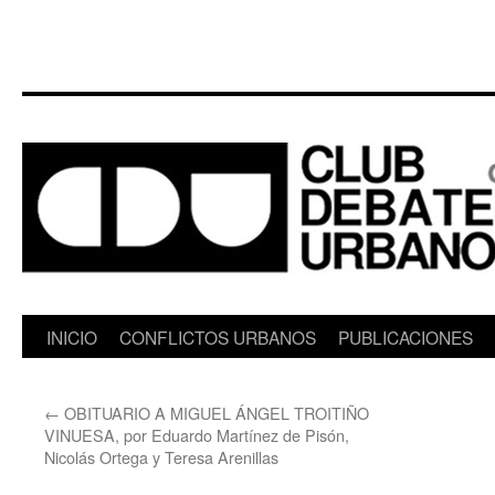
Saltar
INICIO
CONFLICTOS URBANOS
PUBLICACIONES
al
←
OBITUARIO A MIGUEL ÁNGEL TROITIÑO
contenido
VINUESA, por Eduardo Martínez de Pisón,
Nicolás Ortega y Teresa Arenillas