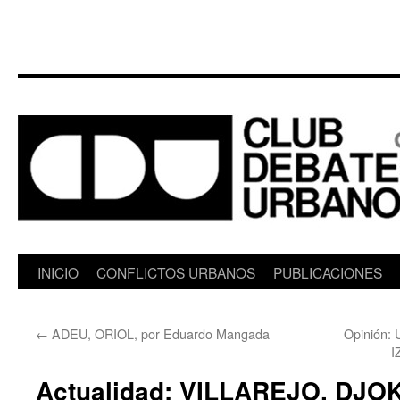
Saltar
INICIO
CONFLICTOS URBANOS
PUBLICACIONES
al
←
ADEU, ORIOL, por Eduardo Mangada
Opinión
contenido
I
Actualidad: VILLAREJO, DJO