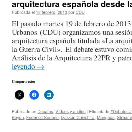
arquitectura española desde l
Publicada el
18 febrero, 2013
por
CDU
El pasado martes 19 de febrero de 2013
Urbanos (CDU) organizamos una sesión
arquitectura española titulada «La arqui
la Guerra Civil». El debate estuvo comi
Análisis de la Arquitectura 22PR y pa
leyendo
→
Comparte esto:
Publicado en
Debates
,
Vídeos y audios
|
Etiquetado
#DebatesU
Bayón
,
Federico Soriano
,
Izaskun Chinchilla
,
Mangada
,
Stream