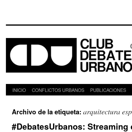
Saltar
INICIO
CONFLICTOS URBANOS
PUBLICACIONES
al
arquitectura es
Archivo de la etiqueta:
contenido
#DebatesUrbanos: Streaming 