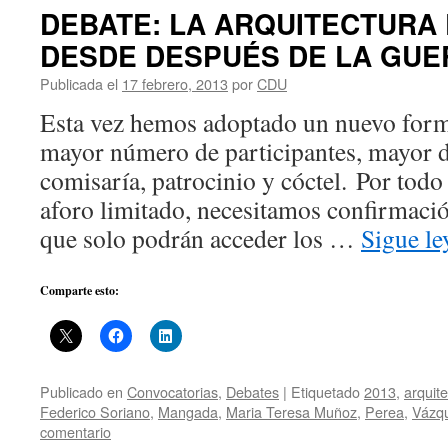
DEBATE: LA ARQUITECTURA
DESDE DESPUÉS DE LA GUER
Publicada el
17 febrero, 2013
por
CDU
Esta vez hemos adoptado un nuevo form
mayor número de participantes, mayor du
comisaría, patrocinio y cóctel. Por todo 
aforo limitado, necesitamos confirmació
que solo podrán acceder los …
Sigue l
Comparte esto:
Publicado en
Convocatorias
,
Debates
|
Etiquetado
2013
,
arquit
Federico Soriano
,
Mangada
,
Maria Teresa Muñoz
,
Perea
,
Vázqu
comentario