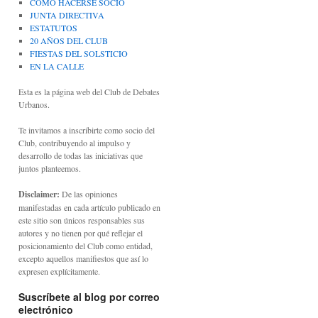
CÓMO HACERSE SOCIO
JUNTA DIRECTIVA
ESTATUTOS
20 AÑOS DEL CLUB
FIESTAS DEL SOLSTICIO
EN LA CALLE
Esta es la página web del Club de Debates
Urbanos.
Te invitamos a inscribirte como socio del
Club, contribuyendo al impulso y
desarrollo de todas las iniciativas que
juntos planteemos.
Disclaimer:
De las opiniones
manifestadas en cada artículo publicado en
este sitio son únicos responsables sus
autores y no tienen por qué reflejar el
posicionamiento del Club como entidad,
excepto aquellos manifiestos que así lo
expresen explícitamente.
Suscríbete al blog por correo
electrónico