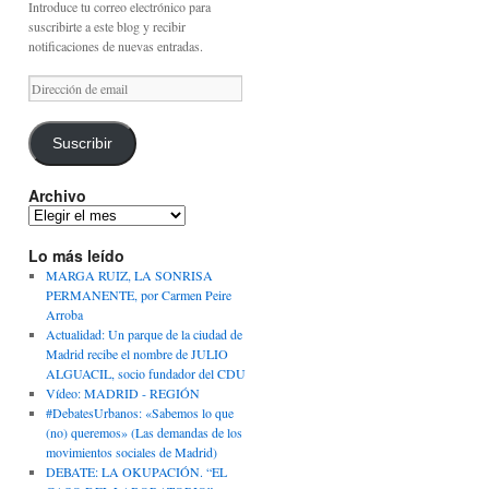
Introduce tu correo electrónico para
suscribirte a este blog y recibir
notificaciones de nuevas entradas.
Dirección
de
email
Suscribir
Archivo
Archivo
Lo más leído
MARGA RUIZ, LA SONRISA
PERMANENTE, por Carmen Peire
Arroba
Actualidad: Un parque de la ciudad de
Madrid recibe el nombre de JULIO
ALGUACIL, socio fundador del CDU
Vídeo: MADRID - REGIÓN
#DebatesUrbanos: «Sabemos lo que
(no) queremos» (Las demandas de los
movimientos sociales de Madrid)
DEBATE: LA OKUPACIÓN. “EL