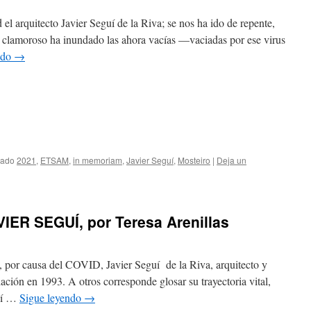
el arquitecto Javier Seguí de la Riva; se nos ha ido de repente,
o clamoroso ha inundado las ahora vacías —vaciadas por ese virus
ndo
→
tado
2021
,
ETSAM
,
in memoriam
,
Javier Seguí
,
Mosteiro
|
Deja un
ER SEGUÍ, por Teresa Arenillas
o, por causa del COVID, Javier Seguí de la Riva, arquitecto y
ión en 1993. A otros corresponde glosar su trayectoria vital,
quí …
Sigue leyendo
→