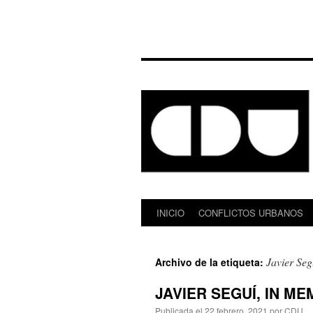
INICIO
CONFLICTOS URBANOS
Saltar
al
Javier Seg
Archivo de la etiqueta:
contenido
JAVIER SEGUÍ, IN MEM
Publicada el
22 febrero, 2021
por
CDU