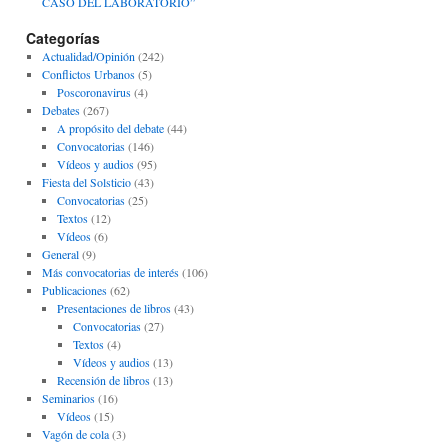
CASO DEL LABORATORIO”
Categorías
Actualidad/Opinión
(242)
Conflictos Urbanos
(5)
Poscoronavirus
(4)
Debates
(267)
A propósito del debate
(44)
Convocatorias
(146)
Vídeos y audios
(95)
Fiesta del Solsticio
(43)
Convocatorias
(25)
Textos
(12)
Vídeos
(6)
General
(9)
Más convocatorias de interés
(106)
Publicaciones
(62)
Presentaciones de libros
(43)
Convocatorias
(27)
Textos
(4)
Vídeos y audios
(13)
Recensión de libros
(13)
Seminarios
(16)
Vídeos
(15)
Vagón de cola
(3)