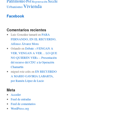
Patrimonio
Pol
Secchi
Regeneración
Vivienda
Urbanismo
Facebook
Comentarios recientes
Luis González tamarit
en
PARA
FERNANDO, EN EL RECUERDO,
Alfonso Álvarez Mora
Orlando
en
Debate: «VENGAN A
VER, VENGAN A VER… LO QUE
NO QUIEREN VER» – Presentación
del recurso del CDU a la Operación
Chamartín
miguel roiz celix
en
EN RECUERDO
A MARIO GAVIRIA LABARTA,
por Ramón López de Lucio
Meta
Acceder
Feed de entradas
Feed de comentarios
WordPress.org