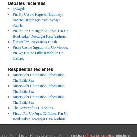
Debates recientes
geawgds
Pin Up Casino Register. Indirmeyi
Sabitle. Bugün Için Yeni Aynayı
Sabitle.
Pinup. Pin Up Jugar En Línea. Pin Up
Bookmaker Descargar Para Android.
Пинап Бет. Ro’yxatdan O’tish.
Pinap Casino Signup. Pin Up Mobile.
Pin Ap Casino Official Website Or
Casino.
Respuestas recientes
Superyacht Destination Information:
The Baltic Sea
Superyacht Destination Information:
The Baltic Sea
Superyacht Destination Information:
The Baltic Sea
The Power of SEO Forums
Pinup. Pin Up Jugar En Línea. Pin Up
Bookmaker Descargar Para Android.
Funciona gracias a WordPress.
as mencionadas cookies y la aceptación de nuestra
política de cookies
, pinche el