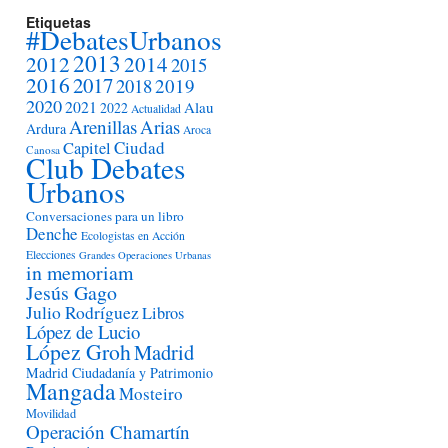
Etiquetas
#DebatesUrbanos
2013
2012
2014
2015
2016
2017
2018
2019
2020
2021
Alau
2022
Actualidad
Arenillas
Arias
Ardura
Aroca
Ciudad
Capitel
Canosa
Club Debates
Urbanos
Conversaciones para un libro
Denche
Ecologistas en Acción
Elecciones
Grandes Operaciones Urbanas
in memoriam
Jesús Gago
Julio Rodríguez
Libros
López de Lucio
López Groh
Madrid
Madrid Ciudadanía y Patrimonio
Mangada
Mosteiro
Movilidad
Operación Chamartín