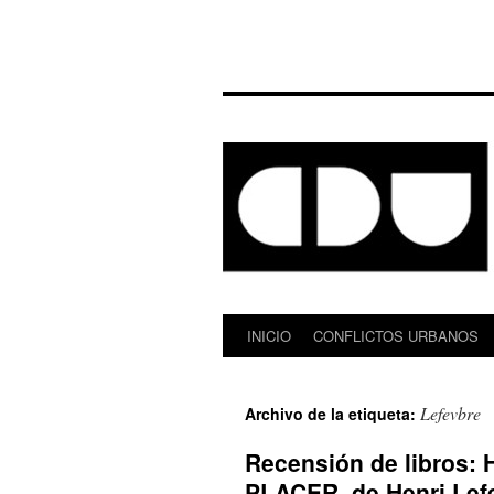
INICIO
CONFLICTOS URBANOS
Saltar
al
Lefevbre
Archivo de la etiqueta:
contenido
Recensión de libros
PLACER, de Henri Lefe