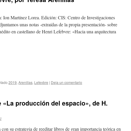
: Ion Martínez Lorea. Edición: CIS: Centro de Investigaciones
djuntamos unas notas -extraídas de la propia presentación- sobre
inédito en castellano de Henri Lefebvre: «Hacia una arquitectura
etado
2019
,
Arenillas
,
Lefevbre
|
Deja un comentario
e «La producción del espacio», de H.
U
con su estrategia de reeditar libros de gran importancia teórica en