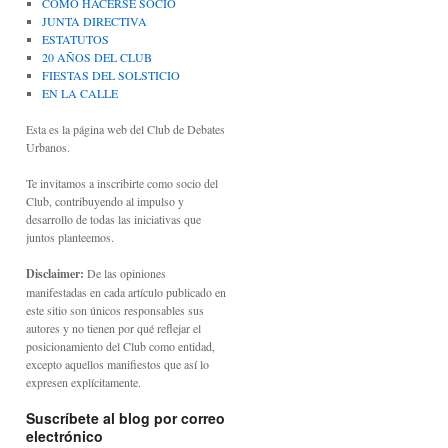
CÓMO HACERSE SOCIO
JUNTA DIRECTIVA
ESTATUTOS
20 AÑOS DEL CLUB
FIESTAS DEL SOLSTICIO
EN LA CALLE
Esta es la página web del Club de Debates
Urbanos.
Te invitamos a inscribirte como socio del
Club, contribuyendo al impulso y
desarrollo de todas las iniciativas que
juntos planteemos.
Disclaimer:
De las opiniones
manifestadas en cada artículo publicado en
este sitio son únicos responsables sus
autores y no tienen por qué reflejar el
posicionamiento del Club como entidad,
excepto aquellos manifiestos que así lo
expresen explícitamente.
Suscríbete al blog por correo
electrónico