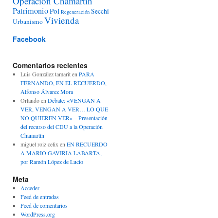
Operación Chamartín
Patrimonio
Pol
Secchi
Regeneración
Vivienda
Urbanismo
Facebook
Comentarios recientes
Luis González tamarit
en
PARA
FERNANDO, EN EL RECUERDO,
Alfonso Álvarez Mora
Orlando
en
Debate: «VENGAN A
VER, VENGAN A VER… LO QUE
NO QUIEREN VER» – Presentación
del recurso del CDU a la Operación
Chamartín
miguel roiz celix
en
EN RECUERDO
A MARIO GAVIRIA LABARTA,
por Ramón López de Lucio
Meta
Acceder
Feed de entradas
Feed de comentarios
WordPress.org