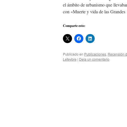
el ámbito de urbanismo que llevaban
con «Muerte y vida de las Grande
Comparte esto:
Publicado en
Publicaciones
,
Recensión d
Lefevbre
|
Deja un comentario