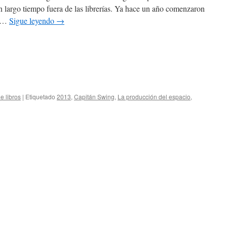
 largo tiempo fuera de las librerías. Ya hace un año comenzaron
s …
Sigue leyendo
→
e libros
|
Etiquetado
2013
,
Capitán Swing
,
La producción del espacio
,