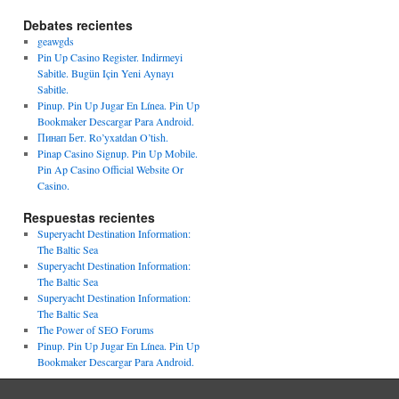
Debates recientes
geawgds
Pin Up Casino Register. Indirmeyi
Sabitle. Bugün Için Yeni Aynayı
Sabitle.
Pinup. Pin Up Jugar En Línea. Pin Up
Bookmaker Descargar Para Android.
Пинап Бет. Ro’yxatdan O’tish.
Pinap Casino Signup. Pin Up Mobile.
Pin Ap Casino Official Website Or
Casino.
Respuestas recientes
Superyacht Destination Information:
The Baltic Sea
Superyacht Destination Information:
The Baltic Sea
Superyacht Destination Information:
The Baltic Sea
The Power of SEO Forums
Pinup. Pin Up Jugar En Línea. Pin Up
Bookmaker Descargar Para Android.