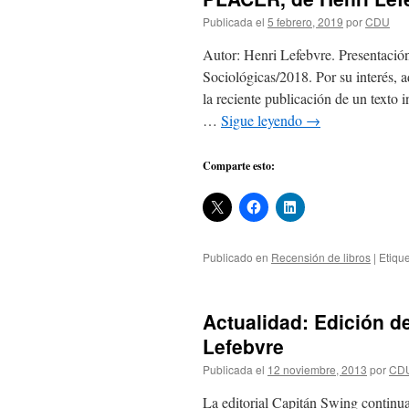
Publicada el
5 febrero, 2019
por
CDU
Autor: Henri Lefebvre. Presentación
Sociológicas/2018. Por su interés, a
la reciente publicación de un texto 
…
Sigue leyendo
→
Comparte esto:
Publicado en
Recensión de libros
|
Etiqu
Actualidad: Edición d
Lefebvre
Publicada el
12 noviembre, 2013
por
CD
La editorial Capitán Swing continua 