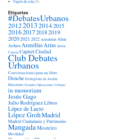
Vagón de cola
(3)
Etiquetas
#DebatesUrbanos
2013
2012
2014
2015
2016
2017
2018
2019
2020
2021
Alau
2022
Actualidad
Arenillas
Arias
Ardura
Aroca
Ciudad
Capitel
Canosa
Club Debates
Urbanos
Conversaciones para un libro
Denche
Ecologistas en Acción
Elecciones
Grandes Operaciones Urbanas
in memoriam
Jesús Gago
Julio Rodríguez
Libros
López de Lucio
López Groh
Madrid
Madrid Ciudadanía y Patrimonio
Mangada
Mosteiro
Movilidad