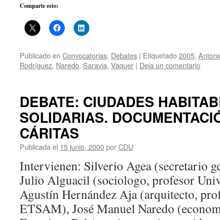
Comparte esto:
Publicado en
Convocatorias
,
Debates
|
Etiquetado
2005
,
Antoni
Rodríguez
,
Naredo
,
Saravia
,
Vaquer
|
Deja un comentario
DEBATE: CIUDADES HABITAB
SOLIDARIAS. DOCUMENTACIÓ
CÁRITAS
Publicada el
15 junio, 2000
por
CDU
Intervienen: Silverio Agea (secretario ge
Julio Alguacil (sociologo, profesor Univ
Agustín Hernández Aja (arquitecto, pro
ETSAM), José Manuel Naredo (economi