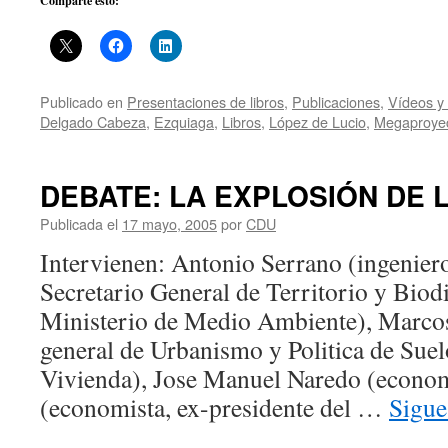
Comparte esto:
Publicado en
Presentaciones de libros
,
Publicaciones
,
Vídeos y
Delgado Cabeza
,
Ezquiaga
,
Libros
,
López de Lucio
,
Megaproye
DEBATE: LA EXPLOSIÓN DE 
Publicada el
17 mayo, 2005
por
CDU
Intervienen: Antonio Serrano (ingenier
Secretario General de Territorio y Biod
Ministerio de Medio Ambiente), Marcos
general de Urbanismo y Politica de Suel
Vivienda), Jose Manuel Naredo (econom
(economista, ex-presidente del …
Sigue