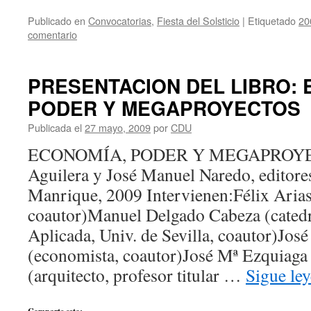
Publicado en
Convocatorias
,
Fiesta del Solsticio
|
Etiquetado
20
comentario
PRESENTACION DEL LIBRO: 
PODER Y MEGAPROYECTOS
Publicada el
27 mayo, 2009
por
CDU
ECONOMÍA, PODER Y MEGAPROYEC
Aguilera y José Manuel Naredo, editor
Manrique, 2009 Intervienen:Félix Arias
coautor)Manuel Delgado Cabeza (cated
Aplicada, Univ. de Sevilla, coautor)Jo
(economista, coautor)José Mª Ezquiag
(arquitecto, profesor titular …
Sigue le