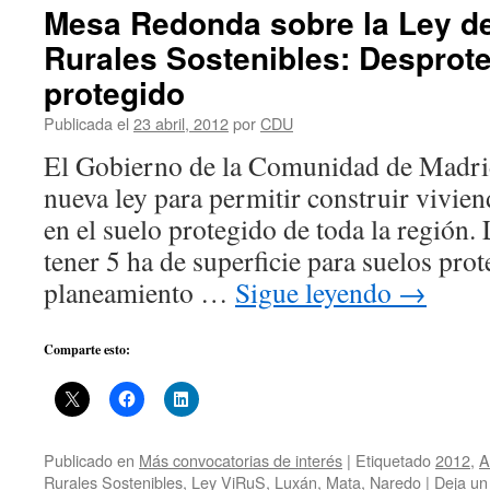
Mesa Redonda sobre la Ley d
Rurales Sostenibles: Desprot
protegido
Publicada el
23 abril, 2012
por
CDU
El Gobierno de la Comunidad de Madrid
nueva ley para permitir construir vivie
en el suelo protegido de toda la región.
tener 5 ha de superficie para suelos prot
planeamiento …
Sigue leyendo
→
Comparte esto:
Publicado en
Más convocatorias de interés
|
Etiquetado
2012
,
A
Rurales Sostenibles
,
Ley ViRuS
,
Luxán
,
Mata
,
Naredo
|
Deja un