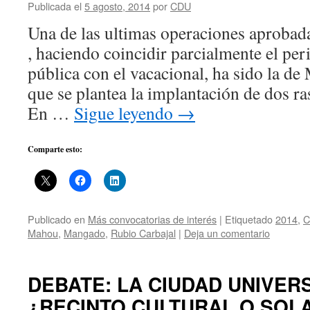
Publicada el
5 agosto, 2014
por
CDU
Una de las ultimas operaciones aprobad
, haciendo coincidir parcialmente el pe
pública con el vacacional, ha sido la d
que se plantea la implantación de dos ra
En …
Sigue leyendo
→
Comparte esto:
Publicado en
Más convocatorias de interés
|
Etiquetado
2014
,
C
Mahou
,
Mangado
,
Rubio Carbajal
|
Deja un comentario
DEBATE: LA CIUDAD UNIVERS
¿RECINTO CULTURAL O SOLA