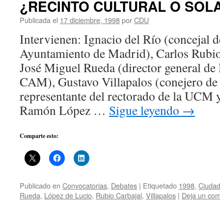
¿RECINTO CULTURAL O SOLA
Publicada el
17 diciembre, 1998
por
CDU
Intervienen: Ignacio del Río (concejal 
Ayuntamiento de Madrid), Carlos Rubio 
José Miguel Rueda (director general de 
CAM), Gustavo Villapalos (conejero de
representante del rectorado de la UC
Ramón López …
Sigue leyendo
→
Comparte esto:
Publicado en
Convocatorias
,
Debates
|
Etiquetado
1998
,
Ciudad
Rueda
,
López de Lucio
,
Rubio Carbajal
,
Villapalos
|
Deja un com