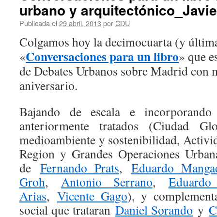
urbano y arquitectónico_Javie
Publicada el
29 abril, 2013
por
CDU
Colgamos hoy la decimocuarta (y última
Conversaciones para un libro
«
» que e
de Debates Urbanos sobre Madrid con m
aniversario.
Bajando de escala e incorporando
anteriormente tratados (Ciudad Gl
medioambiente y sostenibilidad, Activ
Region y Grandes Operaciones Urbana
de
Fernando Prats
,
Eduardo Manga
Groh
,
Antonio Serrano
,
Eduardo
Arias
,
Vicente Gago
), y complement
social que trataran
Daniel Sorando
y
C