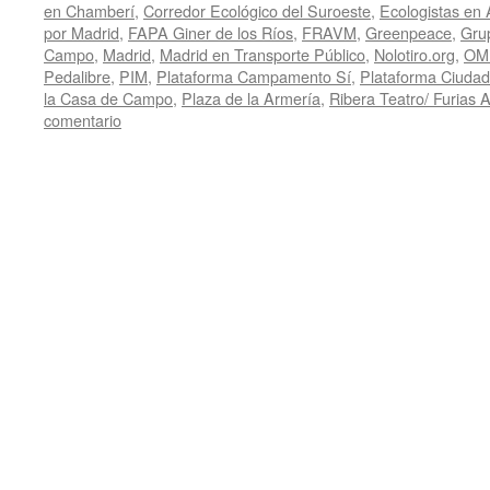
en Chamberí
,
Corredor Ecológico del Suroeste
,
Ecologistas en 
por Madrid
,
FAPA Giner de los Ríos
,
FRAVM
,
Greenpeace
,
Gru
Campo
,
Madrid
,
Madrid en Transporte Público
,
Nolotiro.org
,
OM
Pedalibre
,
PIM
,
Plataforma Campamento Sí
,
Plataforma Ciudada
la Casa de Campo
,
Plaza de la Armería
,
Ribera Teatro/ Furias 
comentario